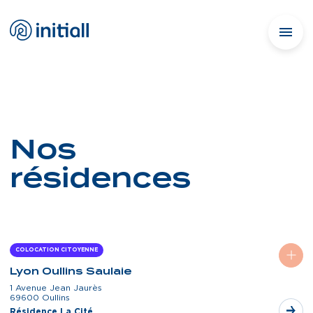
Nos
résidences
COLOCATION CITOYENNE
Lyon Oullins Saulaie
1 Avenue Jean Jaurès
69600 Oullins
Résidence La Cité